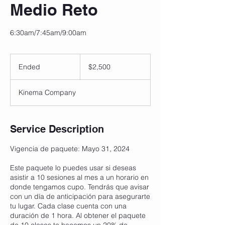
Medio Reto
6:30am/7:45am/9:00am
2,500
pesos
Ended
E
$2,500
mexicanos
n
d
Kinema Company
e
d
Service Description
Vigencia de paquete: Mayo 31, 2024
Este paquete lo puedes usar si deseas
asistir a 10 sesiones al mes a un horario en
donde tengamos cupo. Tendrás que avisar
con un día de anticipación para asegurarte
tu lugar. Cada clase cuenta con una
duración de 1 hora. Al obtener el paquete